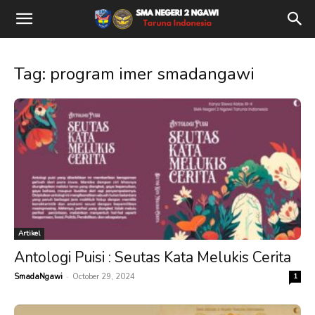
Tag: program imer smadangawi
Artikel
Antologi Puisi : Seutas Kata Melukis Cerita
-
SmadaNgawi
October 29, 2024
1