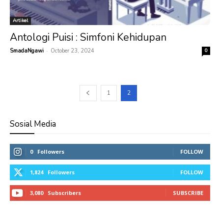
Artikel
Antologi Puisi : Simfoni Kehidupan
-
SmadaNgawi
October 23, 2024
0
1
2
Sosial Media
0
Followers
FOLLOW
1,824
Followers
FOLLOW
3,080
Subscribers
SUBSCRIBE