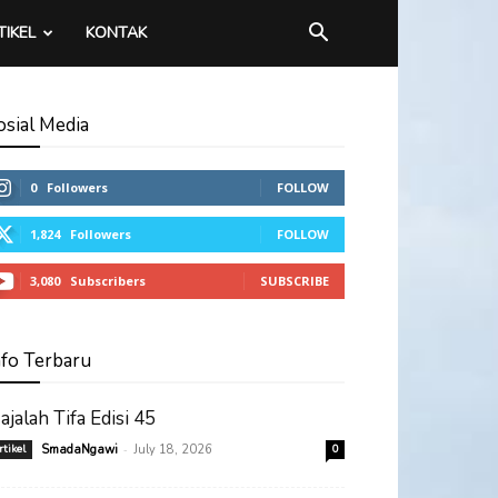
TIKEL
KONTAK
osial Media
0
Followers
FOLLOW
1,824
Followers
FOLLOW
3,080
Subscribers
SUBSCRIBE
nfo Terbaru
ajalah Tifa Edisi 45
-
rtikel
SmadaNgawi
July 18, 2026
0