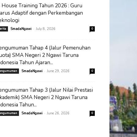
n House Training Tahun 2026 : Guru
arus Adaptif dengan Perkembangan
eknologi
-
erita
SmadaNgawi
July 8, 2026
0
engumuman Tahap 4 (Jalur Pemenuhan
uota) SMA Negeri 2 Ngawi Taruna
ndonesia Tahun Ajaran...
-
engumuman
SmadaNgawi
June 29, 2026
0
engumuman Tahap 3 (Jalur Nilai Prestasi
kademik) SMA Negeri 2 Ngawi Taruna
ndonesia Tahun...
-
engumuman
SmadaNgawi
June 26, 2026
0