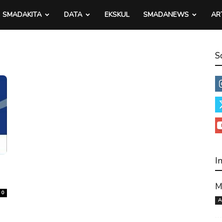
SMADAKITA
DATA
EKSKUL
SMADANEWS
AR
S
I
M
0
A