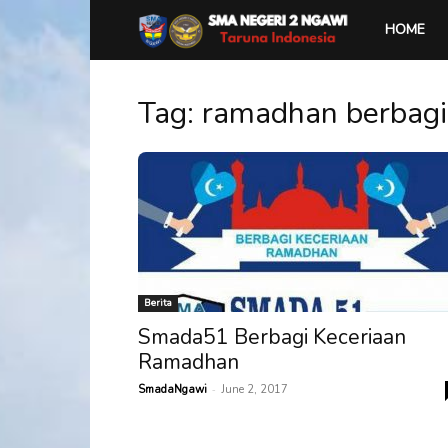
SMA
HOME
Negeri
Tag: ramadhan berbagi
2
Ngawi
Berita
Smada51 Berbagi Keceriaan
Ramadhan
-
SmadaNgawi
June 2, 2017