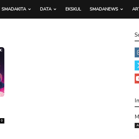
SMADAKITA
DATA
EKSKUL
SMADANEWS
AR
S
I
M
0
A