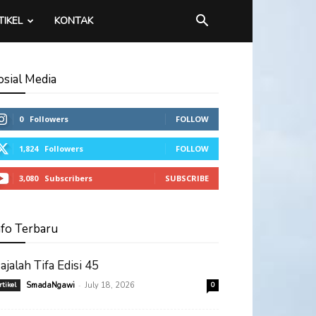
TIKEL
KONTAK
osial Media
0
Followers
FOLLOW
1,824
Followers
FOLLOW
3,080
Subscribers
SUBSCRIBE
nfo Terbaru
ajalah Tifa Edisi 45
-
rtikel
SmadaNgawi
July 18, 2026
0