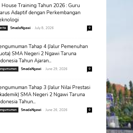
n House Training Tahun 2026 : Guru
arus Adaptif dengan Perkembangan
eknologi
-
erita
SmadaNgawi
July 8, 2026
0
engumuman Tahap 4 (Jalur Pemenuhan
uota) SMA Negeri 2 Ngawi Taruna
ndonesia Tahun Ajaran...
-
engumuman
SmadaNgawi
June 29, 2026
0
engumuman Tahap 3 (Jalur Nilai Prestasi
kademik) SMA Negeri 2 Ngawi Taruna
ndonesia Tahun...
-
engumuman
SmadaNgawi
June 26, 2026
0