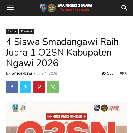
Berita
Prestasi
4 Siswa Smadangawi Raih
Juara 1 O2SN Kabupaten
Ngawi 2026
By
SmadaNgawi
-
505
0
June 1, 2026