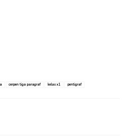
ia
cerpen tiga paragraf
kelas x1
pentigraf