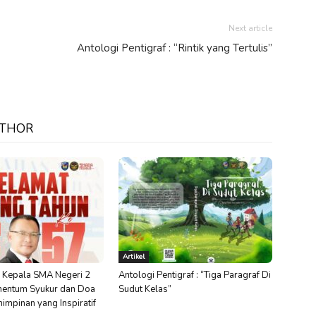
Next article
Antologi Pentigraf : “Rintik yang Tertulis”
UTHOR
Artikel
 Kepala SMA Negeri 2
Antologi Pentigraf : “Tiga Paragraf Di
entum Syukur dan Doa
Sudut Kelas”
impinan yang Inspiratif