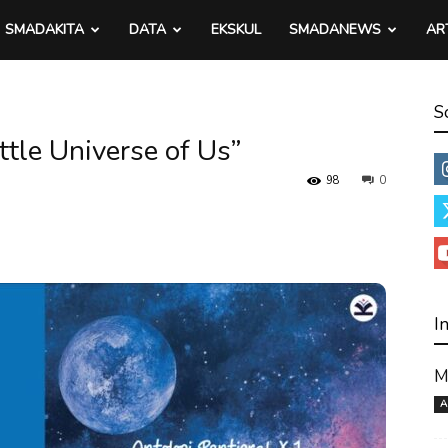
SMADAKITA
DATA
EKSKUL
SMADANEWS
AR
S
ittle Universe of Us”
98
0
I
M
A