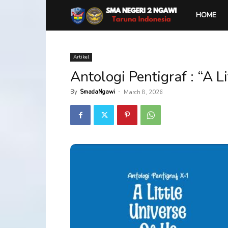
SMA
HOME
Negeri
Artikel
Antologi Pentigraf : “A L
2
By
SmadaNgawi
-
March 8, 2026
Ngawi