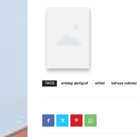
TAGS
antologi pentigraf
artikel
bahasa indones