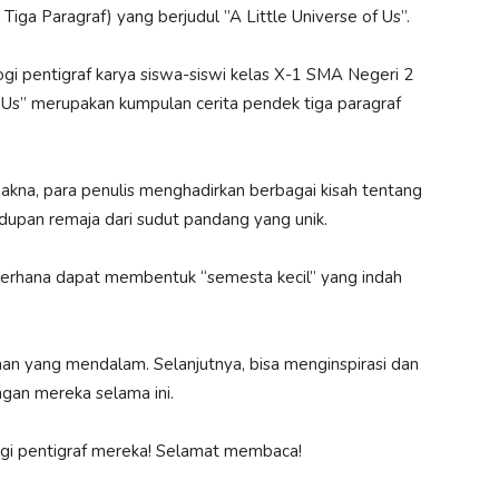
iga Paragraf) yang berjudul ”A Little Universe of Us”.
i pentigraf karya siswa-siswi kelas X-1 SMA Negeri 2
f Us” merupakan kumpulan cerita pendek tiga paragraf
makna, para penulis menghadirkan berbagai kisah tentang
idupan remaja dari sudut pandang yang unik.
sederhana dapat membentuk “semesta kecil” yang indah
 yang mendalam. Selanjutnya, bisa menginspirasi dan
an mereka selama ini.
logi pentigraf mereka! Selamat membaca!