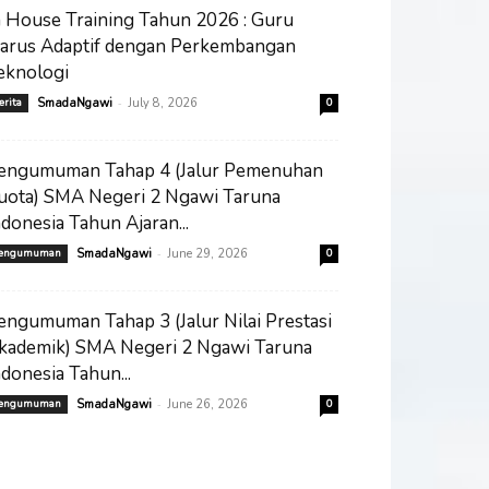
n House Training Tahun 2026 : Guru
arus Adaptif dengan Perkembangan
eknologi
-
erita
SmadaNgawi
July 8, 2026
0
engumuman Tahap 4 (Jalur Pemenuhan
uota) SMA Negeri 2 Ngawi Taruna
ndonesia Tahun Ajaran...
-
engumuman
SmadaNgawi
June 29, 2026
0
engumuman Tahap 3 (Jalur Nilai Prestasi
kademik) SMA Negeri 2 Ngawi Taruna
ndonesia Tahun...
-
engumuman
SmadaNgawi
June 26, 2026
0