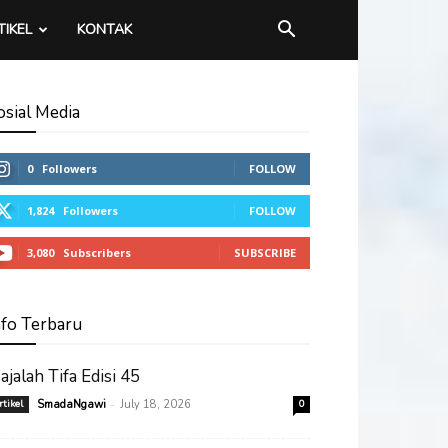
TIKEL
KONTAK
osial Media
0
Followers
FOLLOW
1,824
Followers
FOLLOW
3,080
Subscribers
SUBSCRIBE
nfo Terbaru
ajalah Tifa Edisi 45
-
rtikel
SmadaNgawi
July 18, 2026
0