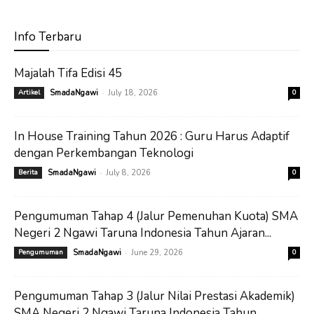
Info Terbaru
Majalah Tifa Edisi 45
-
Artikel
SmadaNgawi
July 18, 2026
0
In House Training Tahun 2026 : Guru Harus Adaptif
dengan Perkembangan Teknologi
-
Berita
SmadaNgawi
July 8, 2026
0
Pengumuman Tahap 4 (Jalur Pemenuhan Kuota) SMA
Negeri 2 Ngawi Taruna Indonesia Tahun Ajaran...
-
Pengumuman
SmadaNgawi
June 29, 2026
0
Pengumuman Tahap 3 (Jalur Nilai Prestasi Akademik)
SMA Negeri 2 Ngawi Taruna Indonesia Tahun...