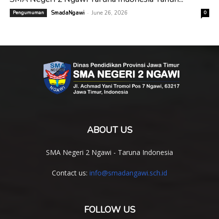
-
Pengumuman
SmadaNgawi
June 26, 2026
0
ABOUT US
SMA Negeri 2 Ngawi - Taruna Indonesia
Contact us:
info@smadangawi.sch.id
FOLLOW US