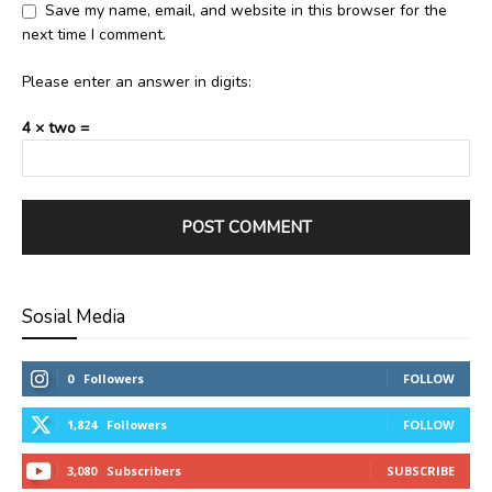
Save my name, email, and website in this browser for the
next time I comment.
Please enter an answer in digits:
4 × two =
Sosial Media
0
Followers
FOLLOW
1,824
Followers
FOLLOW
3,080
Subscribers
SUBSCRIBE