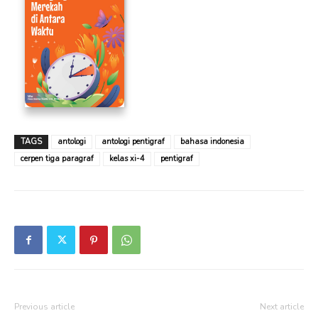
TAGS
antologi
antologi pentigraf
bahasa indonesia
cerpen tiga paragraf
kelas xi-4
pentigraf
Previous article
Next article