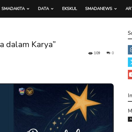
SMADAKITA
DATA
EKSKUL
SMADANEWS
AR
S
sa dalam Karya”
109
0
I
M
A