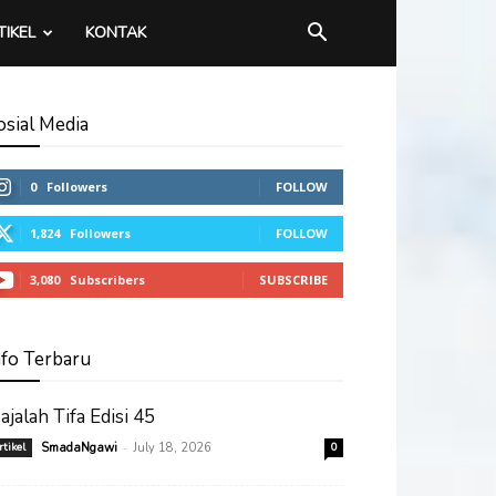
TIKEL
KONTAK
osial Media
0
Followers
FOLLOW
1,824
Followers
FOLLOW
3,080
Subscribers
SUBSCRIBE
nfo Terbaru
ajalah Tifa Edisi 45
-
rtikel
SmadaNgawi
July 18, 2026
0