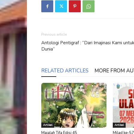
Previous article
Antologi Pentigraf : “Dari Imajinasi Kami untu
Dunia”
RELATED ARTICLES
MORE FROM A
Artikel
Artikel
Majalah Tifa Edisi 45
Milad ke-57