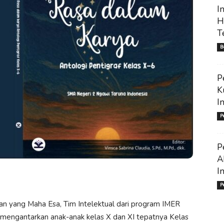
I
H
T
B
P
K
I
P
P
A
I
P
n yang Maha Esa, Tim Intelektual dari program IMER
mengantarkan anak-anak kelas X dan XI tepatnya Kelas