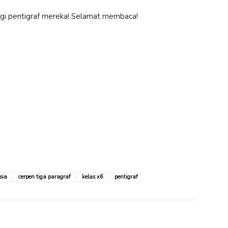
logi pentigraf mereka! Selamat membaca!
sia
cerpen tiga paragraf
kelas x6
pentigraf