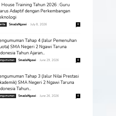
n House Training Tahun 2026 : Guru
arus Adaptif dengan Perkembangan
eknologi
-
erita
SmadaNgawi
July 8, 2026
0
engumuman Tahap 4 (Jalur Pemenuhan
uota) SMA Negeri 2 Ngawi Taruna
ndonesia Tahun Ajaran...
-
engumuman
SmadaNgawi
June 29, 2026
0
engumuman Tahap 3 (Jalur Nilai Prestasi
kademik) SMA Negeri 2 Ngawi Taruna
ndonesia Tahun...
-
engumuman
SmadaNgawi
June 26, 2026
0