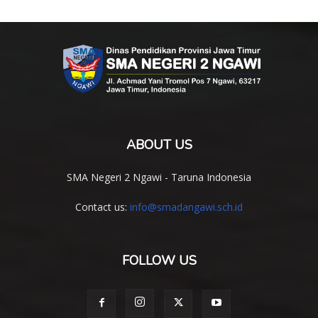
ABOUT US
SMA Negeri 2 Ngawi - Taruna Indonesia
Contact us:
info@smadangawi.sch.id
FOLLOW US