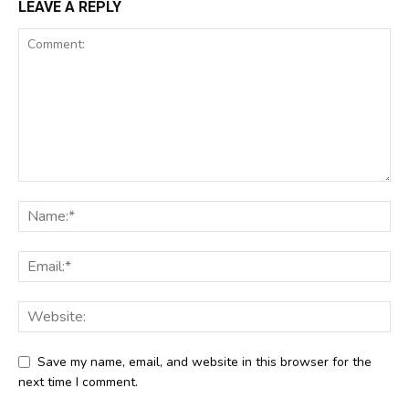
LEAVE A REPLY
Save my name, email, and website in this browser for the
next time I comment.