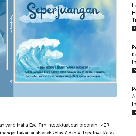
I
H
T
B
P
K
I
P
P
A
I
P
n yang Maha Esa, Tim Intelektual dari program IMER
mengantarkan anak-anak kelas X dan XI tepatnya Kelas