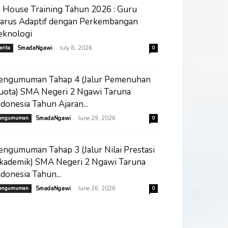
n House Training Tahun 2026 : Guru
arus Adaptif dengan Perkembangan
eknologi
-
erita
SmadaNgawi
July 8, 2026
0
engumuman Tahap 4 (Jalur Pemenuhan
uota) SMA Negeri 2 Ngawi Taruna
ndonesia Tahun Ajaran...
-
engumuman
SmadaNgawi
June 29, 2026
0
engumuman Tahap 3 (Jalur Nilai Prestasi
kademik) SMA Negeri 2 Ngawi Taruna
ndonesia Tahun...
-
engumuman
SmadaNgawi
June 26, 2026
0