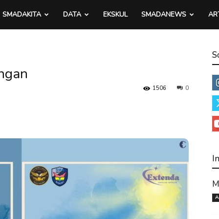
SMADAKITA
DATA
EKSKUL
SMADANEWS
AR
S
angan
1506
0
I
M
A