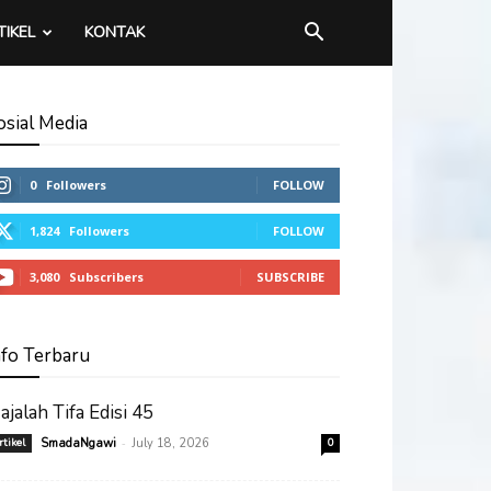
TIKEL
KONTAK
osial Media
0
Followers
FOLLOW
1,824
Followers
FOLLOW
3,080
Subscribers
SUBSCRIBE
nfo Terbaru
ajalah Tifa Edisi 45
-
rtikel
SmadaNgawi
July 18, 2026
0