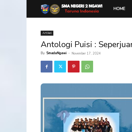
SMA
HOME
Negeri
Artikel
Antologi Puisi : Seperju
2
By
SmadaNgawi
-
November 17, 2024
Ngawi