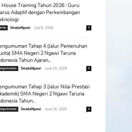
n House Training Tahun 2026 : Guru
arus Adaptif dengan Perkembangan
eknologi
-
erita
SmadaNgawi
July 8, 2026
0
engumuman Tahap 4 (Jalur Pemenuhan
uota) SMA Negeri 2 Ngawi Taruna
ndonesia Tahun Ajaran...
-
engumuman
SmadaNgawi
June 29, 2026
0
engumuman Tahap 3 (Jalur Nilai Prestasi
kademik) SMA Negeri 2 Ngawi Taruna
ndonesia Tahun...
-
engumuman
SmadaNgawi
June 26, 2026
0