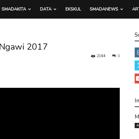
SMADAKITA
DATA
EKSKUL
SMADANEWS
AR
S
 Ngawi 2017
2164
0
I
M
A