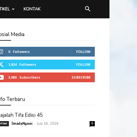
TIKEL
KONTAK
osial Media
0
Followers
FOLLOW
1,824
Followers
FOLLOW
3,080
Subscribers
SUBSCRIBE
nfo Terbaru
ajalah Tifa Edisi 45
-
rtikel
SmadaNgawi
July 18, 2026
0