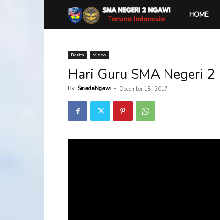
SMA
HOME
Negeri
Berita
Video
Hari Guru SMA Negeri 2
2
By
SmadaNgawi
-
December 18, 2017
Ngawi