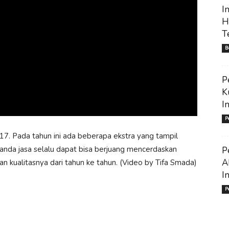
I
H
T
B
P
K
I
P
7. Pada tahun ini ada beberapa ekstra yang tampil
da jasa selalu dapat bisa berjuang mencerdaskan
P
A
 kualitasnya dari tahun ke tahun. (Video by Tifa Smada)
I
P