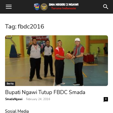
Tag: fbdc2016
Berita
Bupati Ngawi Tutup FBDC Smada
-
SmadaNgawi
February 24, 2016
0
Sosial Media