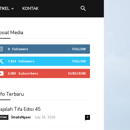
TIKEL
KONTAK
osial Media
0
Followers
FOLLOW
1,824
Followers
FOLLOW
3,080
Subscribers
SUBSCRIBE
nfo Terbaru
ajalah Tifa Edisi 45
-
rtikel
SmadaNgawi
July 18, 2026
0