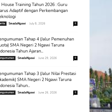
n House Training Tahun 2026 : Guru
arus Adaptif dengan Perkembangan
eknologi
-
erita
SmadaNgawi
July 8, 2026
0
engumuman Tahap 4 (Jalur Pemenuhan
uota) SMA Negeri 2 Ngawi Taruna
ndonesia Tahun Ajaran...
-
engumuman
SmadaNgawi
June 29, 2026
0
engumuman Tahap 3 (Jalur Nilai Prestasi
kademik) SMA Negeri 2 Ngawi Taruna
ndonesia Tahun...
-
engumuman
SmadaNgawi
June 26, 2026
0