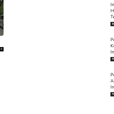
I
H
T
B
P
K
0
I
P
P
A
I
P