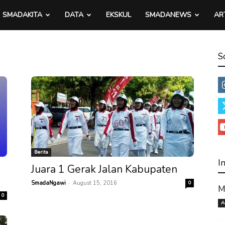
SMADAKITA
DATA
EKSKUL
SMADANEWS
AR
S
Berita
I
Juara 1 Gerak Jalan Kabupaten
-
SmadaNgawi
August 15, 2016
0
M
0
A