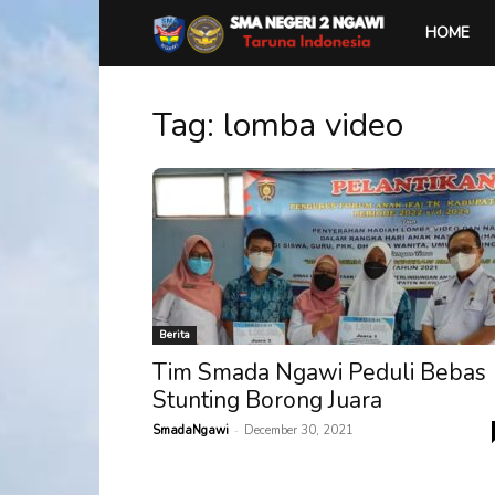
SMA
HOME
Negeri
Tag: lomba video
2
Ngawi
Berita
Tim Smada Ngawi Peduli Bebas
Stunting Borong Juara
-
SmadaNgawi
December 30, 2021