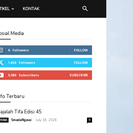
TIKEL
KONTAK
osial Media
0
Followers
FOLLOW
1,824
Followers
FOLLOW
3,080
Subscribers
SUBSCRIBE
nfo Terbaru
ajalah Tifa Edisi 45
-
rtikel
SmadaNgawi
July 18, 2026
0