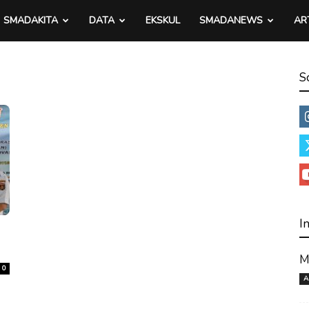
SMADAKITA
DATA
EKSKUL
SMADANEWS
AR
S
I
M
0
A