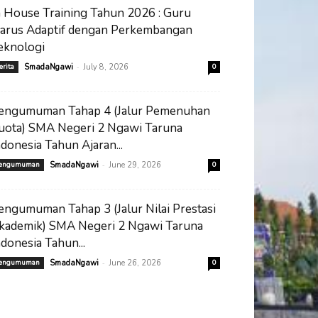
n House Training Tahun 2026 : Guru
arus Adaptif dengan Perkembangan
eknologi
-
erita
SmadaNgawi
July 8, 2026
0
engumuman Tahap 4 (Jalur Pemenuhan
uota) SMA Negeri 2 Ngawi Taruna
ndonesia Tahun Ajaran...
-
engumuman
SmadaNgawi
June 29, 2026
0
engumuman Tahap 3 (Jalur Nilai Prestasi
kademik) SMA Negeri 2 Ngawi Taruna
ndonesia Tahun...
-
engumuman
SmadaNgawi
June 26, 2026
0