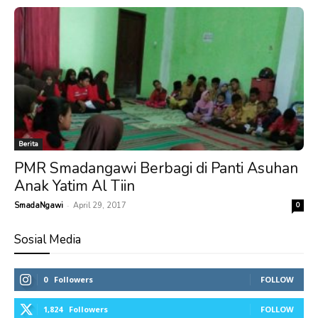
Berita
PMR Smadangawi Berbagi di Panti Asuhan
Anak Yatim Al Tiin
-
SmadaNgawi
April 29, 2017
0
Sosial Media
0
Followers
FOLLOW
1,824
Followers
FOLLOW