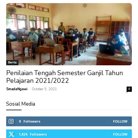
Berita
Penilaian Tengah Semester Ganjil Tahun
Pelajaran 2021/2022
-
SmadaNgawi
October 5, 2021
0
Sosial Media
0
Followers
FOLLOW
1,824
Followers
FOLLOW