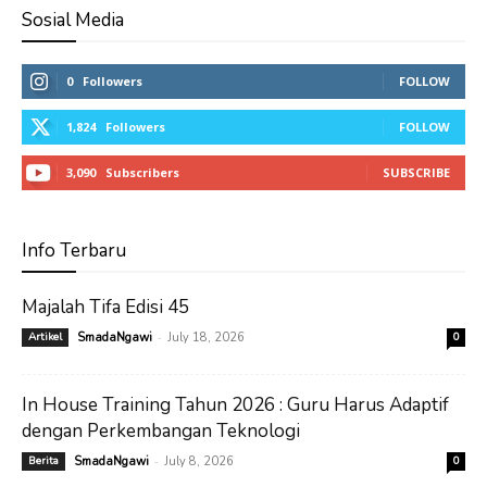
Sosial Media
0
Followers
FOLLOW
1,824
Followers
FOLLOW
3,090
Subscribers
SUBSCRIBE
Info Terbaru
Majalah Tifa Edisi 45
-
Artikel
SmadaNgawi
July 18, 2026
0
In House Training Tahun 2026 : Guru Harus Adaptif
dengan Perkembangan Teknologi
-
Berita
SmadaNgawi
July 8, 2026
0