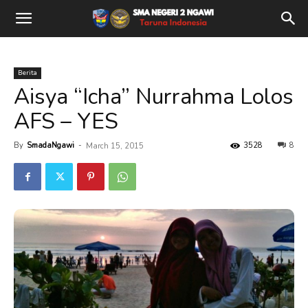
Berita
Aisya “Icha” Nurrahma Lolos
AFS – YES
By
SmadaNgawi
-
3528
8
March 15, 2015