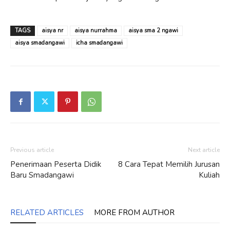
TAGS
aisya nr
aisya nurrahma
aisya sma 2 ngawi
aisya smadangawi
icha smadangawi
Previous article
Next article
Penerimaan Peserta Didik
8 Cara Tepat Memilih Jurusan
Baru Smadangawi
Kuliah
RELATED ARTICLES
MORE FROM AUTHOR