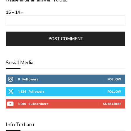
Please enter an answer in digits:
15 − 14 =
Sosial Media
0
Followers
FOLLOW
1,824
Followers
FOLLOW
3,080
Subscribers
SUBSCRIBE
Info Terbaru