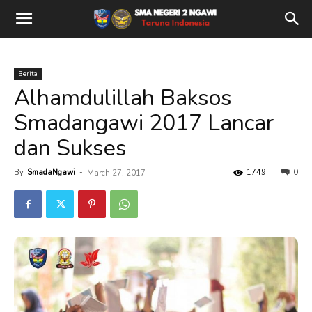
Berita
Alhamdulillah Baksos
Smadangawi 2017 Lancar
dan Sukses
By
SmadaNgawi
-
1749
0
March 27, 2017