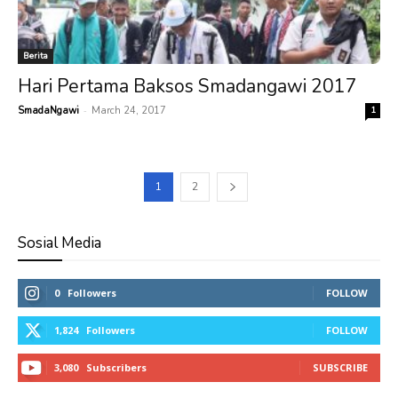
Berita
Hari Pertama Baksos Smadangawi 2017
-
SmadaNgawi
March 24, 2017
1
1
2
Sosial Media
0
Followers
FOLLOW
1,824
Followers
FOLLOW
3,080
Subscribers
SUBSCRIBE