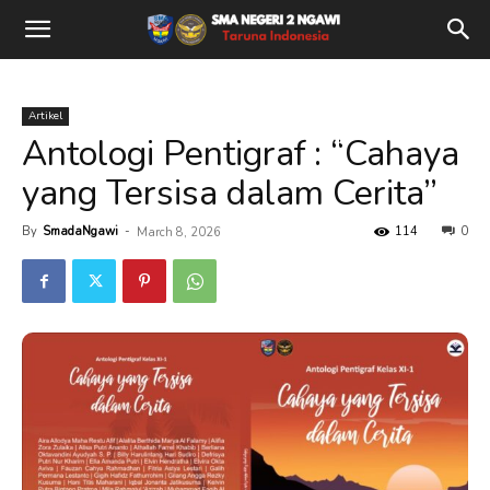
Artikel
Antologi Pentigraf : “Cahaya
yang Tersisa dalam Cerita”
By
SmadaNgawi
-
114
0
March 8, 2026