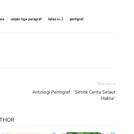
sia
cerpen tiga paragraf
kelas xi-2
pentigraf
Next article
Antologi Pentigraf : “Setitik Cerita Selaut
Makna”
UTHOR