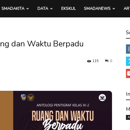
SMADAKITA
DATA
EKSKUL
SMADANEWS
AR
S
uang dan Waktu Berpadu
115
0
I
M
A