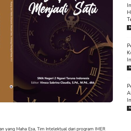
I
H
T
B
P
K
I
P
P
A
I
P
n yang Maha Esa, Tim Intelektual dari program IMER