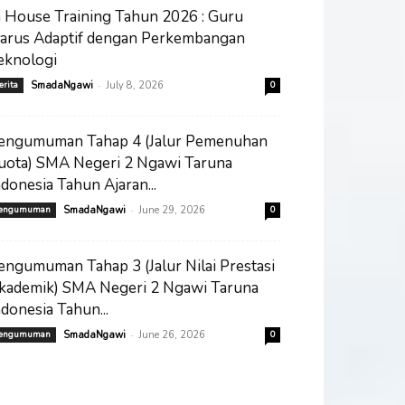
n House Training Tahun 2026 : Guru
arus Adaptif dengan Perkembangan
eknologi
-
erita
SmadaNgawi
July 8, 2026
0
engumuman Tahap 4 (Jalur Pemenuhan
uota) SMA Negeri 2 Ngawi Taruna
ndonesia Tahun Ajaran...
-
engumuman
SmadaNgawi
June 29, 2026
0
engumuman Tahap 3 (Jalur Nilai Prestasi
kademik) SMA Negeri 2 Ngawi Taruna
ndonesia Tahun...
-
engumuman
SmadaNgawi
June 26, 2026
0