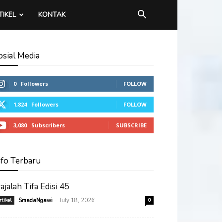
TIKEL
KONTAK
osial Media
0
Followers
FOLLOW
1,824
Followers
FOLLOW
3,080
Subscribers
SUBSCRIBE
nfo Terbaru
ajalah Tifa Edisi 45
-
rtikel
SmadaNgawi
July 18, 2026
0