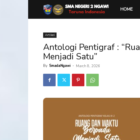
SMA
HOME
Negeri
Artikel
Antologi Pentigraf : “R
2
Menjadi Satu”
Ngawi
By
SmadaNgawi
-
March 8, 2026