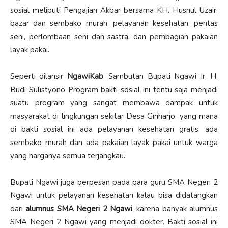
sosial meliputi Pengajian Akbar bersama KH. Husnul Uzair,
bazar dan sembako murah, pelayanan kesehatan, pentas
seni, perlombaan seni dan sastra, dan pembagian pakaian
layak pakai.
Seperti dilansir
NgawiKab
, Sambutan Bupati Ngawi Ir. H.
Budi Sulistyono Program bakti sosial ini tentu saja menjadi
suatu program yang sangat membawa dampak untuk
masyarakat di lingkungan sekitar Desa Giriharjo, yang mana
di bakti sosial ini ada pelayanan kesehatan gratis, ada
sembako murah dan ada pakaian layak pakai untuk warga
yang harganya semua terjangkau.
Bupati Ngawi juga berpesan pada para guru SMA Negeri 2
Ngawi untuk pelayanan kesehatan kalau bisa didatangkan
dari
alumnus SMA Negeri 2 Ngawi
, karena banyak alumnus
SMA Negeri 2 Ngawi yang menjadi dokter. Bakti sosial ini