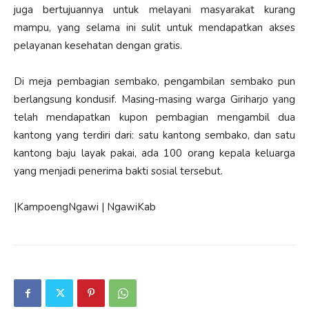
juga bertujuannya untuk melayani masyarakat kurang
mampu, yang selama ini sulit untuk mendapatkan akses
pelayanan kesehatan dengan gratis.
Di meja pembagian sembako, pengambilan sembako pun
berlangsung kondusif. Masing-masing warga Giriharjo yang
telah mendapatkan kupon pembagian mengambil dua
kantong yang terdiri dari: satu kantong sembako, dan satu
kantong baju layak pakai, ada 100 orang kepala keluarga
yang menjadi penerima bakti sosial tersebut.
|KampoengNgawi | NgawiKab