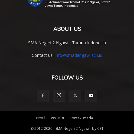
ABOUT US
SMA Negeri 2 Ngawi - Taruna Indonesia
Contact us:
info@smadangawi.sch.id
FOLLOW US
Profil
Visi Misi
KontakSmada
© 2012-2026 - SMA Negeri 2 Ngawi - by CST