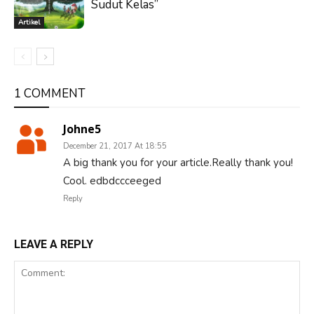
Sudut Kelas”
Artikel
1 COMMENT
Johne5
December 21, 2017 At 18:55
A big thank you for your article.Really thank you!
Cool. edbdccceeged
Reply
LEAVE A REPLY