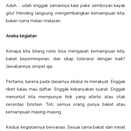
Aduh…. udah enggak zamannya kale pake semboyan kayak
gitu! Mending langsung mengembangkan kemampuan kita,
bukan cuma malas-malasan.
Aneka kegiatan
Kenapa kita bilang rohis bisa mengasah kemampuan kita,
bakat kepemimpinan, dan sikap toleransi dengan baik?
Jawabannya, simpel aja.
Pertama, karena pada dasarnya ekskul ini merakyat. Enggak
ribet kalau mau daftar. Enggak kebanyakan syarat. Enggak
menuntut kita mempunyai fisik yang atletis atau otak
secerdas Einstein. Toh, semua orang punya bakat atau
kemampuan masing-masing.
Kedua, kegiatannya bervariasi. Sesuai sama bakat dan minat