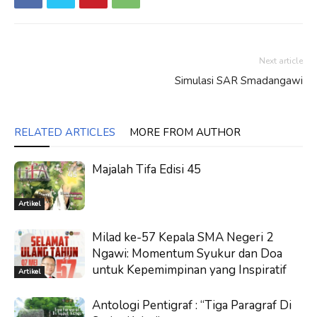
Next article
Simulasi SAR Smadangawi
RELATED ARTICLES
MORE FROM AUTHOR
Majalah Tifa Edisi 45
Artikel
Milad ke-57 Kepala SMA Negeri 2
Ngawi: Momentum Syukur dan Doa
untuk Kepemimpinan yang Inspiratif
Artikel
Antologi Pentigraf : “Tiga Paragraf Di