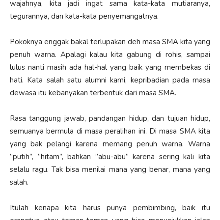
wajahnya, kita jadi ingat sama kata-kata mutiaranya,
tegurannya, dan kata-kata penyemangatnya.
Pokoknya enggak bakal terlupakan deh masa SMA kita yang
penuh warna. Apalagi kalau kita gabung di rohis, sampai
lulus nanti masih ada hal-hal yang baik yang membekas di
hati. Kata salah satu alumni kami, kepribadian pada masa
dewasa itu kebanyakan terbentuk dari masa SMA.
Rasa tanggung jawab, pandangan hidup, dan tujuan hidup,
semuanya bermula di masa peralihan ini. Di masa SMA kita
yang bak pelangi karena memang penuh warna. Warna
”putih”, ”hitam”, bahkan ”abu-abu” karena sering kali kita
selalu ragu. Tak bisa menilai mana yang benar, mana yang
salah.
Itulah kenapa kita harus punya pembimbing, baik itu