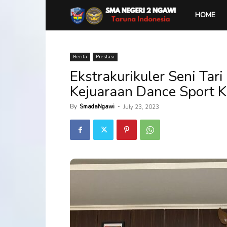
SMA
HOME
Negeri
Berita
Prestasi
Ekstrakurikuler Seni Ta
2
Kejuaraan Dance Sport 
Ngawi
By
SmadaNgawi
-
July 23, 2023