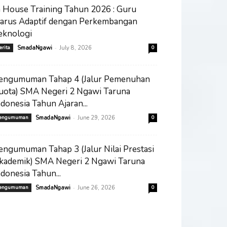
n House Training Tahun 2026 : Guru
arus Adaptif dengan Perkembangan
eknologi
-
erita
SmadaNgawi
July 8, 2026
0
engumuman Tahap 4 (Jalur Pemenuhan
uota) SMA Negeri 2 Ngawi Taruna
ndonesia Tahun Ajaran...
-
engumuman
SmadaNgawi
June 29, 2026
0
engumuman Tahap 3 (Jalur Nilai Prestasi
kademik) SMA Negeri 2 Ngawi Taruna
ndonesia Tahun...
-
engumuman
SmadaNgawi
June 26, 2026
0