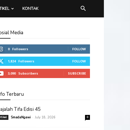
TIKEL
KONTAK
osial Media
0
Followers
FOLLOW
1,824
Followers
FOLLOW
3,090
Subscribers
SUBSCRIBE
nfo Terbaru
ajalah Tifa Edisi 45
-
rtikel
SmadaNgawi
July 18, 2026
0