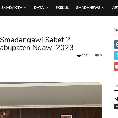
SMADAKITA
DATA
EKSKUL
SMADANEWS
AR
S
ri Smadangawi Sabet 2
Kabupaten Ngawi 2023
1166
0
I
M
A