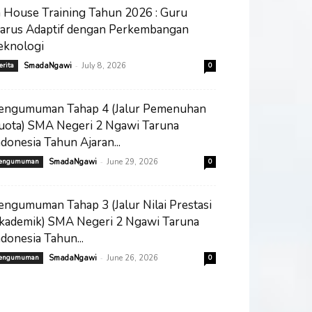
n House Training Tahun 2026 : Guru
arus Adaptif dengan Perkembangan
eknologi
-
erita
SmadaNgawi
July 8, 2026
0
engumuman Tahap 4 (Jalur Pemenuhan
uota) SMA Negeri 2 Ngawi Taruna
ndonesia Tahun Ajaran...
-
engumuman
SmadaNgawi
June 29, 2026
0
engumuman Tahap 3 (Jalur Nilai Prestasi
kademik) SMA Negeri 2 Ngawi Taruna
ndonesia Tahun...
-
engumuman
SmadaNgawi
June 26, 2026
0