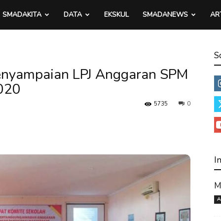
SMADAKITA
DATA
EKSKUL
SMADANEWS
AR
S
Penyampaian LPJ Anggaran SPM
020
5735
0
I
M
A