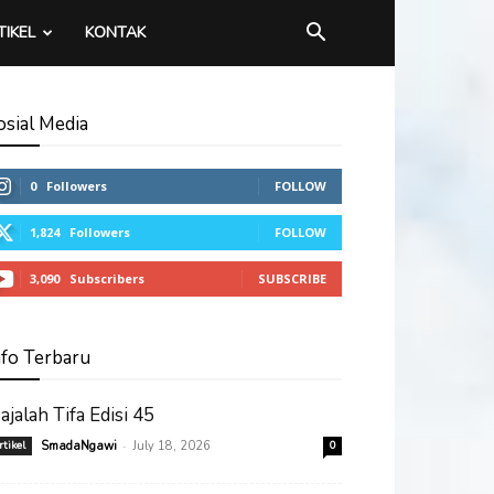
TIKEL
KONTAK
osial Media
0
Followers
FOLLOW
1,824
Followers
FOLLOW
3,090
Subscribers
SUBSCRIBE
nfo Terbaru
ajalah Tifa Edisi 45
-
rtikel
SmadaNgawi
July 18, 2026
0