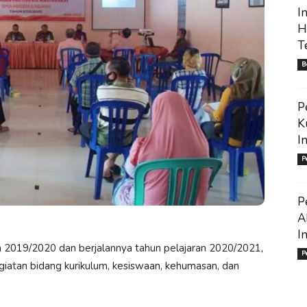
I
H
T
B
P
K
I
P
P
A
I
n 2019/2020 dan berjalannya tahun pelajaran 2020/2021,
P
giatan bidang kurikulum, kesiswaan, kehumasan, dan