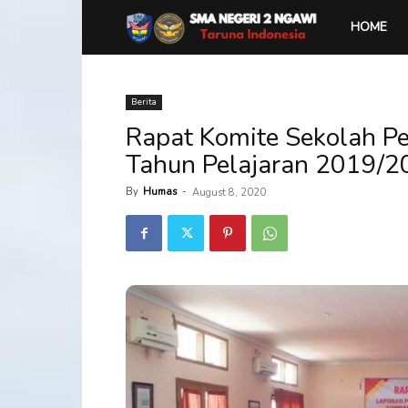
SMA
HOME
Negeri
Berita
Rapat Komite Sekolah 
2
Tahun Pelajaran 2019/2
Ngawi
By
Humas
-
August 8, 2020