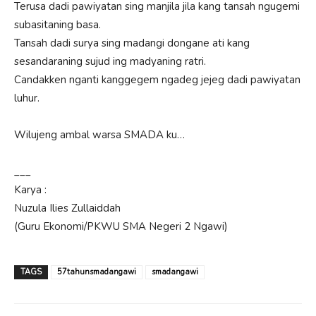
Terusa dadi pawiyatan sing manjila jila kang tansah ngugemi
subasitaning basa.
Tansah dadi surya sing madangi dongane ati kang
sesandaraning sujud ing madyaning ratri.
Candakken nganti kanggegem ngadeg jejeg dadi pawiyatan
luhur.
Wilujeng ambal warsa SMADA ku…
___
Karya :
Nuzula Ilies Zullaiddah
(Guru Ekonomi/PKWU SMA Negeri 2 Ngawi)
TAGS
57tahunsmadangawi
smadangawi