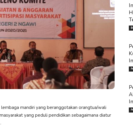
I
H
T
B
P
K
I
P
P
A
I
embaga mandiri yang beranggotakan orangtua/wali
P
h masyarakat yang peduli pendidikan sebagaimana diatur
.