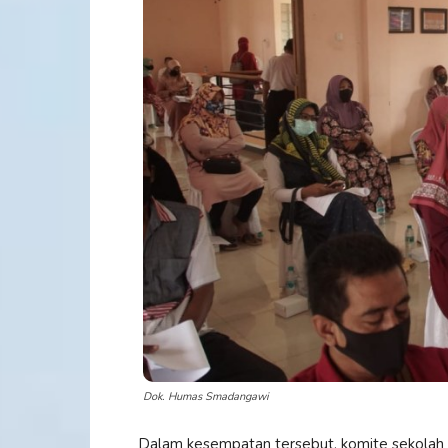
Dok. Humas Smadangawi
Dalam kesempatan tersebut, komite sekolah