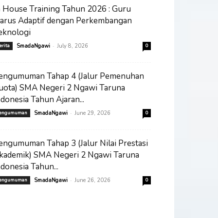
n House Training Tahun 2026 : Guru
arus Adaptif dengan Perkembangan
eknologi
-
erita
SmadaNgawi
July 8, 2026
0
engumuman Tahap 4 (Jalur Pemenuhan
uota) SMA Negeri 2 Ngawi Taruna
ndonesia Tahun Ajaran...
-
engumuman
SmadaNgawi
June 29, 2026
0
engumuman Tahap 3 (Jalur Nilai Prestasi
kademik) SMA Negeri 2 Ngawi Taruna
ndonesia Tahun...
-
engumuman
SmadaNgawi
June 26, 2026
0