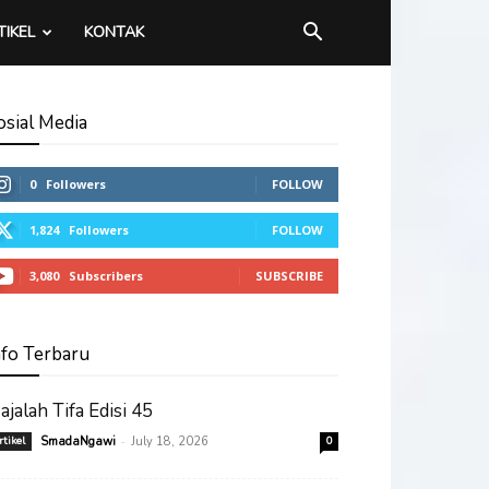
TIKEL
KONTAK
osial Media
0
Followers
FOLLOW
1,824
Followers
FOLLOW
3,080
Subscribers
SUBSCRIBE
nfo Terbaru
ajalah Tifa Edisi 45
-
rtikel
SmadaNgawi
July 18, 2026
0