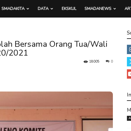
SMADAKITA
DATA
EKSKUL
SMADANEWS
AR
S
olah Bersama Orang Tua/Wali
20/2021
18005
0
I
M
A