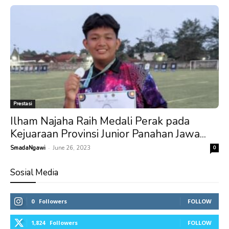
Prestasi
Ilham Najaha Raih Medali Perak pada
Kejuaraan Provinsi Junior Panahan Jawa...
-
SmadaNgawi
June 26, 2023
0
Sosial Media
0
Followers
FOLLOW
1,824
Followers
FOLLOW