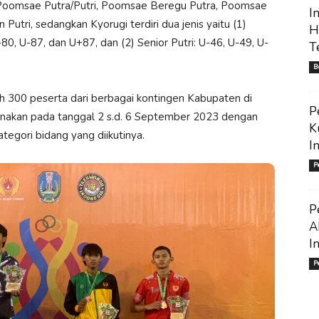
i: Poomsae Putra/Putri, Poomsae Beregu Putra, Poomsae
I
utri, sedangkan Kyorugi terdiri dua jenis yaitu (1)
H
80, U-87, dan U+87, dan (2) Senior Putri: U-46, U-49, U-
T
B
ah 300 peserta dari berbagai kontingen Kabupaten di
P
aksanakan pada tanggal 2 s.d. 6 September 2023 dengan
K
tegori bidang yang diikutinya.
I
P
P
A
I
P