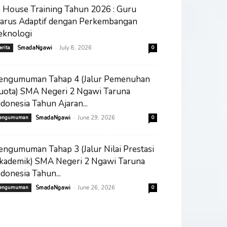
n House Training Tahun 2026 : Guru
arus Adaptif dengan Perkembangan
eknologi
-
erita
SmadaNgawi
July 8, 2026
0
engumuman Tahap 4 (Jalur Pemenuhan
uota) SMA Negeri 2 Ngawi Taruna
ndonesia Tahun Ajaran...
-
engumuman
SmadaNgawi
June 29, 2026
0
engumuman Tahap 3 (Jalur Nilai Prestasi
kademik) SMA Negeri 2 Ngawi Taruna
ndonesia Tahun...
-
engumuman
SmadaNgawi
June 26, 2026
0