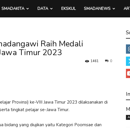
SMADAKITA
DATA
EKSKUL
SMADANEWS
AR
S
madangawi Raih Medali
I Jawa Timur 2023
1461
0
I
ar Provinsi) ke-VIII Jawa Timur 2023 dilaksanakan di
M
rta tingkat pelajar se-Jawa Timur.
A
ua bidang yang diujikan yaitu Kategori Poomsae dan