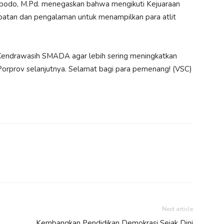
odo, M.Pd. menegaskan bahwa mengikuti Kejuaraan
patan dan pengalaman untuk menampilkan para atlit
Cendrawasih SMADA agar lebih sering meningkatkan
 Porprov selanjutnya. Selamat bagi para pemenang! (VSC)
Next article
Kembangkan Pendidikan Demokrasi Sejak Dini