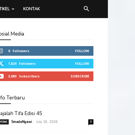
TIKEL
KONTAK
osial Media
0
Followers
FOLLOW
1,824
Followers
FOLLOW
3,080
Subscribers
SUBSCRIBE
nfo Terbaru
ajalah Tifa Edisi 45
-
rtikel
SmadaNgawi
July 18, 2026
0