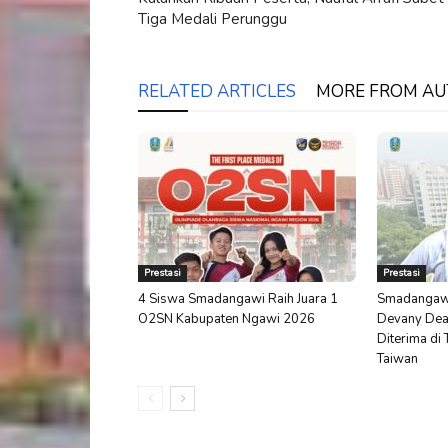
Tiga Medali Perunggu
RELATED ARTICLES
MORE FROM A
Prestasi
Prestasi
4 Siswa Smadangawi Raih Juara 1
Smadangaw
O2SN Kabupaten Ngawi 2026
Devany Dea
Diterima di
Taiwan