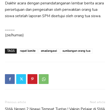
Diakhir acara dengan penandatanganan lembar berita acara
persetujuan dan pengesahan oleh perwakilan orang tua
siswa setelah laporan SPM disetujui oleh orang tua siswa.
_____
(zie/humas)
TAGS
rapat komite
smadangawi
sumbangan orang tua
Previous article
Next article
SMA Negeri 2 Ngawi Tempat
Tuntas ! Vaksin Pelajar di SMA