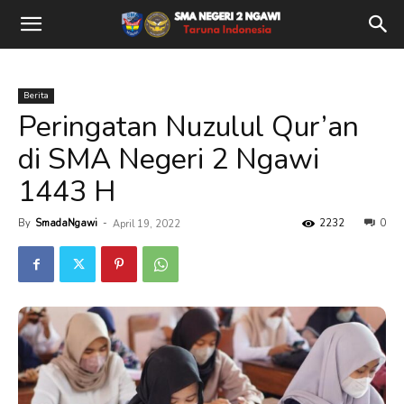
Berita
Peringatan Nuzulul Qur’an
di SMA Negeri 2 Ngawi
1443 H
By
SmadaNgawi
-
2232
0
April 19, 2022