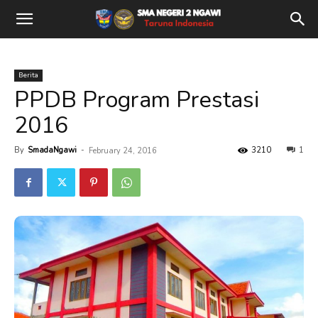
Berita
PPDB Program Prestasi
2016
By
SmadaNgawi
-
3210
1
February 24, 2016