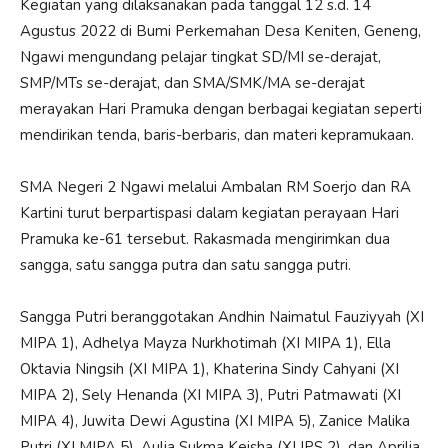
Kegiatan yang dilaksanakan pada tanggal 12 s.d. 14
Agustus 2022 di Bumi Perkemahan Desa Keniten, Geneng,
Ngawi mengundang pelajar tingkat SD/MI se-derajat,
SMP/MTs se-derajat, dan SMA/SMK/MA se-derajat
merayakan Hari Pramuka dengan berbagai kegiatan seperti
mendirikan tenda, baris-berbaris, dan materi kepramukaan.
SMA Negeri 2 Ngawi melalui Ambalan RM Soerjo dan RA
Kartini turut berpartispasi dalam kegiatan perayaan Hari
Pramuka ke-61 tersebut. Rakasmada mengirimkan dua
sangga, satu sangga putra dan satu sangga putri.
Sangga Putri beranggotakan Andhin Naimatul Fauziyyah (XI
MIPA 1), Adhelya Mayza Nurkhotimah (XI MIPA 1), Ella
Oktavia Ningsih (XI MIPA 1), Khaterina Sindy Cahyani (XI
MIPA 2), Sely Henanda (XI MIPA 3), Putri Patmawati (XI
MIPA 4), Juwita Dewi Agustina (XI MIPA 5), Zanice Malika
Putri (XI MIPA 5), Aulia Sukma Keisha (XI IPS 2), dan Aprilia