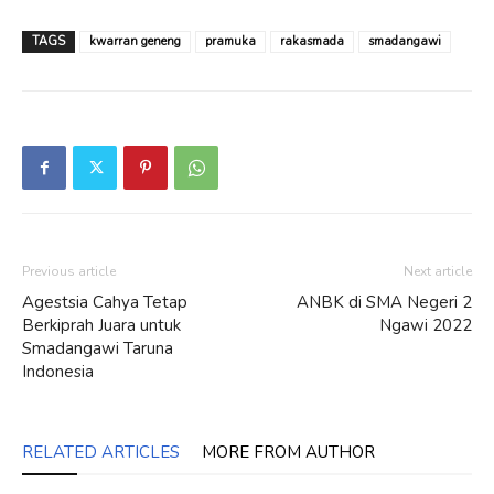
TAGS
kwarran geneng
pramuka
rakasmada
smadangawi
Previous article
Next article
Agestsia Cahya Tetap
ANBK di SMA Negeri 2
Berkiprah Juara untuk
Ngawi 2022
Smadangawi Taruna
Indonesia
RELATED ARTICLES
MORE FROM AUTHOR