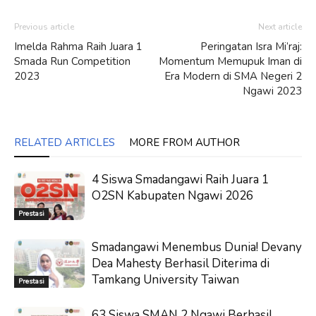
Previous article
Next article
Imelda Rahma Raih Juara 1
Peringatan Isra Mi’raj:
Smada Run Competition
Momentum Memupuk Iman di
2023
Era Modern di SMA Negeri 2
Ngawi 2023
RELATED ARTICLES
MORE FROM AUTHOR
4 Siswa Smadangawi Raih Juara 1
O2SN Kabupaten Ngawi 2026
Prestasi
Smadangawi Menembus Dunia! Devany
Dea Mahesty Berhasil Diterima di
Tamkang University Taiwan
Prestasi
63 Siswa SMAN 2 Ngawi Berhasil