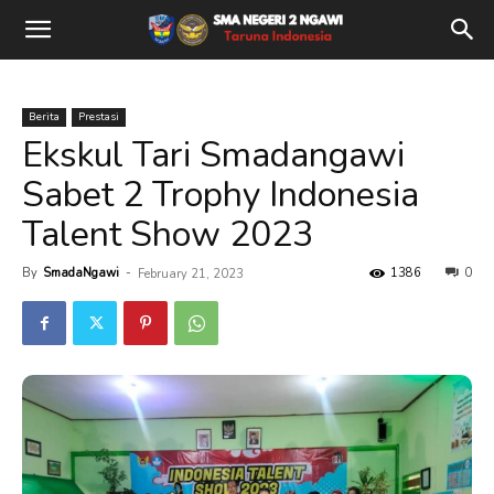
Berita
Prestasi
Ekskul Tari Smadangawi
Sabet 2 Trophy Indonesia
Talent Show 2023
By
SmadaNgawi
-
1386
0
February 21, 2023