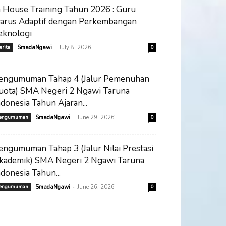
n House Training Tahun 2026 : Guru
arus Adaptif dengan Perkembangan
eknologi
-
erita
SmadaNgawi
July 8, 2026
0
engumuman Tahap 4 (Jalur Pemenuhan
uota) SMA Negeri 2 Ngawi Taruna
ndonesia Tahun Ajaran...
-
engumuman
SmadaNgawi
June 29, 2026
0
engumuman Tahap 3 (Jalur Nilai Prestasi
kademik) SMA Negeri 2 Ngawi Taruna
ndonesia Tahun...
-
engumuman
SmadaNgawi
June 26, 2026
0