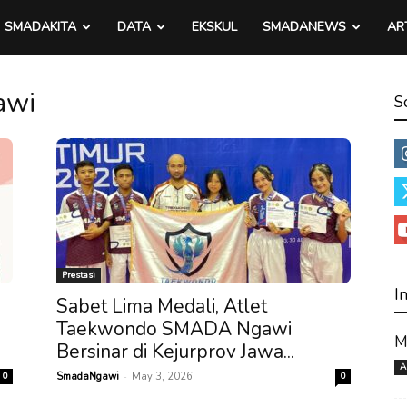
SMADAKITA
DATA
EKSKUL
SMADANEWS
AR
awi
S
Prestasi
I
Sabet Lima Medali, Atlet
Taekwondo SMADA Ngawi
M
Bersinar di Kejurprov Jawa...
A
-
0
SmadaNgawi
May 3, 2026
0