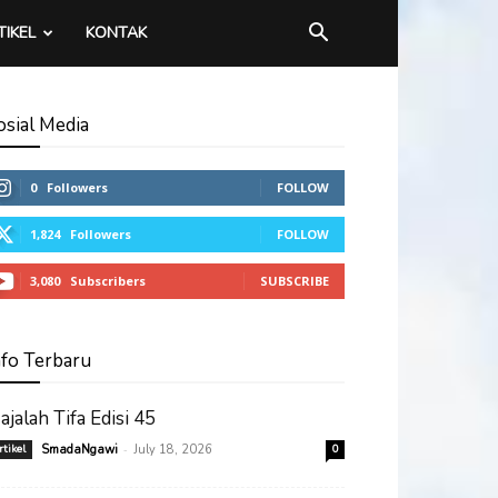
TIKEL
KONTAK
osial Media
0
Followers
FOLLOW
1,824
Followers
FOLLOW
3,080
Subscribers
SUBSCRIBE
nfo Terbaru
ajalah Tifa Edisi 45
-
rtikel
SmadaNgawi
July 18, 2026
0