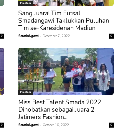
Prestasi
Sang Juara! Tim Futsal
Smadangawi Taklukkan Puluhan
Tim se-Karesidenan Madiun
-
0
SmadaNgawi
December 7, 2022
0
Prestasi
Miss Best Talent Smada 2022
Dinobatkan sebagai Juara 2
Jatimers Fashion...
-
0
SmadaNgawi
October 10, 2022
0