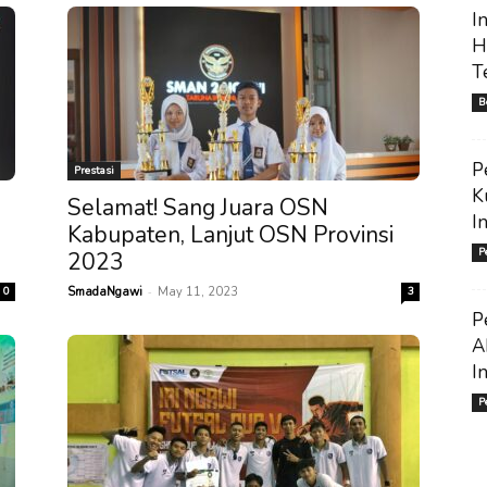
I
H
T
B
P
Prestasi
K
Selamat! Sang Juara OSN
I
Kabupaten, Lanjut OSN Provinsi
P
2023
-
0
SmadaNgawi
May 11, 2023
3
P
A
I
P