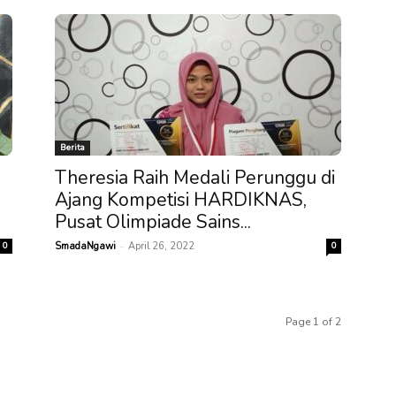
Berita
Theresia Raih Medali Perunggu di
Ajang Kompetisi HARDIKNAS,
Pusat Olimpiade Sains...
-
0
SmadaNgawi
April 26, 2022
0
Page 1 of 2